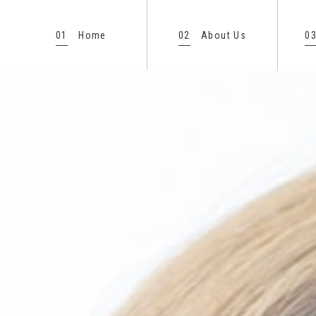
01
02
0
Home
About Us